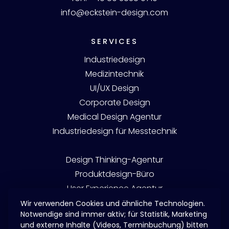
info@eckstein-design.com
SERVICES
Industriedesign
Medizintechnik
UI/UX Design
Corporate Design
Medical Design Agentur
Industriedesign für Messtechnik
Design Thinking-Agentur
Produktdesign-Büro
User Experience Agentur
User Interface Design
Wir verwenden Cookies und ähnliche Technologien.
Notwendige sind immer aktiv; für Statistik, Marketing
China Website / 中文网站
und externe Inhalte (Videos, Terminbuchung) bitten