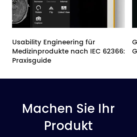
Usability Engineering für
G
Medizinprodukte nach IEC 62366:
G
Praxisguide
Machen Sie Ihr
Produkt