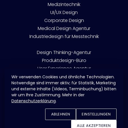
Medizintechnik
UI/UX Design
Corporate Design
Medical Design Agentur
Industriedesign für Messtechnik
Design Thinking-Agentur
Produktdesign-Büro
User Experience Agentur
User Interface Design
Wir verwenden Cookies und ähnliche Technologien.
Notwendige sind immer aktiv; für Statistik, Marketing
China Website / 中文网站
und externe Inhalte (Videos, Terminbuchung) bitten
wir um Ihre Zustimmung. Mehr in der
Datenschutzerklärung
.
© Eckstein Design 2026
ABLEHNEN
EINSTELLUNGEN
ALLE AKZEPTIEREN