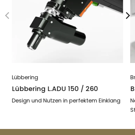
Lübbering
B
Lübbering L.ADU 150 / 260
B
Design und Nutzen in perfektem Einklang
N
S