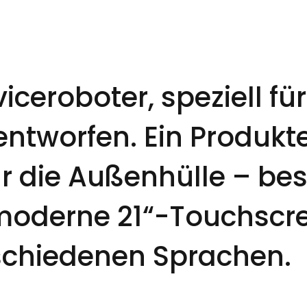
viceroboter, speziell fü
ntworfen. Ein Produkt
r die Außenhülle – be
oderne 21“-Touchscree
schiedenen Sprachen.