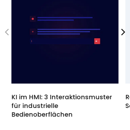
KI im HMI: 3 Interaktionsmuster
R
für industrielle
S
Bedienoberflächen